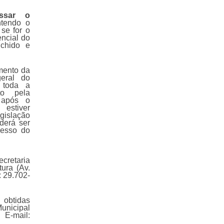
essar o
ntendo o
se for o
encial do
chido e
mento da
geral do
 toda a
to pela
 após o
 estiver
egislação
derá ser
cesso do
cretaria
tura (Av.
: 29.702-
obtidas
Municipal
E-mail: