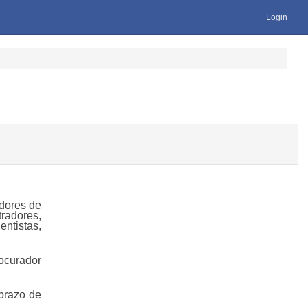
Login
dores de
radores,
ntistas,
rocurador
 prazo de