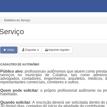
Detalhes do Serviço
Serviço
Voltar
Exportar
Imprimir registro
CADASTRO DE AUTONÔMO
Público alvo
: profissionais autônomos que atuem como presta
serviços no município de Colatina, tais como administ
advogados, contadores, engenheiros, arquitetos, médicos, de
representantes comerciais, corretores e outros.
Quem pode solicitar
: o próprio profissional autônomo ou p
habilitado.
Quando solicitar:
A inscrição deverá ser solicitada dentro do
30 (trinta) dias, contados do início da atividade do contribuinte.